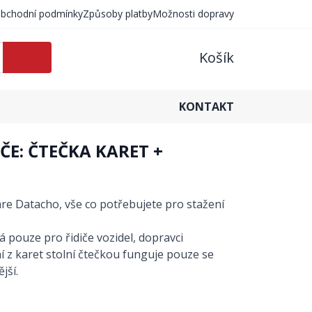
bchodní podmínky
Způsoby platby
Možnosti dopravy
Košík
KONTAKT
ČE: ČTEČKA KARET +
are Datacho, vše co potřebujete pro stažení
 pouze pro řidiče vozidel, dopravci
ní z karet stolní čtečkou funguje pouze se
jší.