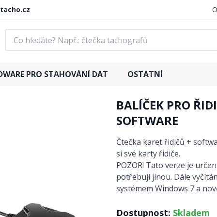
tacho.cz
O
DWARE PRO STAHOVÁNÍ DAT
OSTATNÍ
BALÍČEK PRO ŘIDI
SOFTWARE
Čtečka karet řidičů + softw
si své karty řidiče.
POZOR! Tato verze je určená
potřebují jinou. Dále vyčítá
systémem Windows 7 a nově
Dostupnost:
Skladem